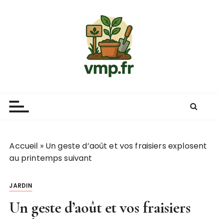
P
a
s
s
e
r
a
u
c
o
n
t
Accueil
»
Un geste d’août et vos fraisiers explosent
e
au printemps suivant
n
u
JARDIN
Un geste d’août et vos fraisiers