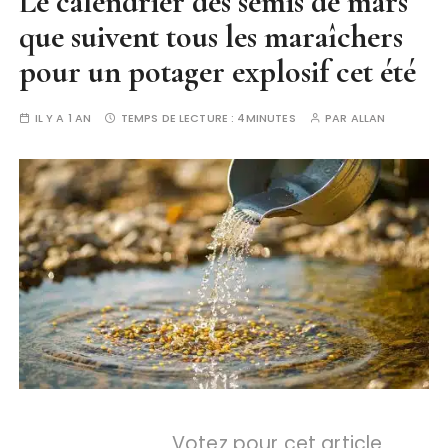
Le calendrier des semis de mars
que suivent tous les maraîchers
pour un potager explosif cet été
IL Y A 1 AN
TEMPS DE LECTURE :
4MINUTES
PAR
ALLAN
Votez pour cet article