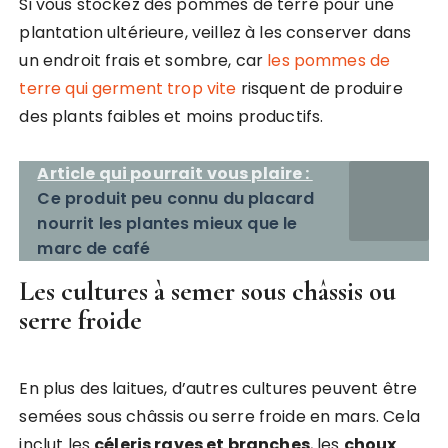
Si vous stockez des pommes de terre pour une
plantation ultérieure, veillez à les conserver dans
un endroit frais et sombre, car
les pommes de
terre qui germent trop vite
risquent de produire
des plants faibles et moins productifs.
Article qui pourrait vous plaire :
Ce produit peu connu du placard
nourrit les plantes mieux que le
marc de café
Les cultures à semer sous châssis ou
serre froide
En plus des laitues, d’autres cultures peuvent être
semées sous châssis ou serre froide en mars. Cela
inclut les
céleris raves et branches
, les
choux