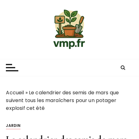
P
a
s
s
e
r
a
u
c
o
n
t
Accueil
»
Le calendrier des semis de mars que
e
suivent tous les maraîchers pour un potager
n
explosif cet été
u
JARDIN