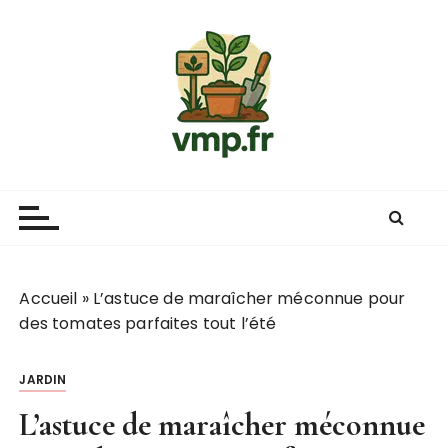
P
a
s
s
e
r
a
u
c
o
n
t
Accueil
»
L’astuce de maraîcher méconnue pour
e
des tomates parfaites tout l’été
n
u
JARDIN
L’astuce de maraîcher méconnue