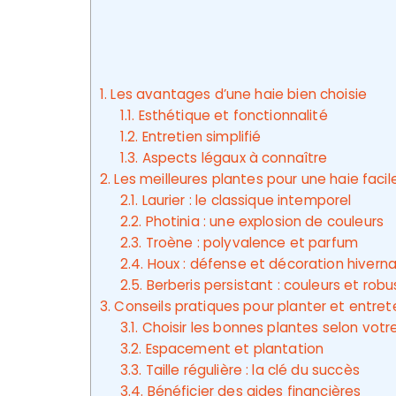
1.
Les avantages d’une haie bien choisie
1.1.
Esthétique et fonctionnalité
1.2.
Entretien simplifié
1.3.
Aspects légaux à connaître
2.
Les meilleures plantes pour une haie facil
2.1.
Laurier : le classique intemporel
2.2.
Photinia : une explosion de couleurs
2.3.
Troène : polyvalence et parfum
2.4.
Houx : défense et décoration hiverna
2.5.
Berberis persistant : couleurs et rob
3.
Conseils pratiques pour planter et entrete
3.1.
Choisir les bonnes plantes selon votr
3.2.
Espacement et plantation
3.3.
Taille régulière : la clé du succès
3.4.
Bénéficier des aides financières