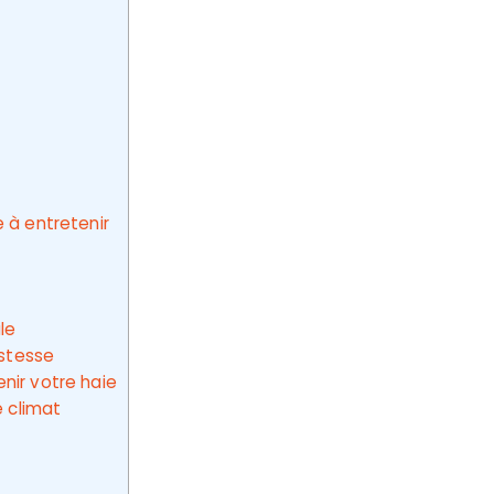
e à entretenir
le
ustesse
nir votre haie
e climat