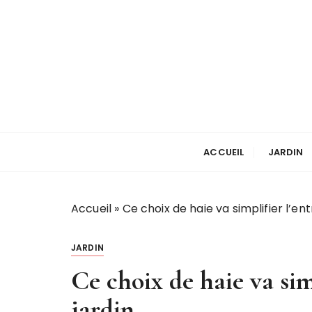
P
a
s
s
e
r
a
u
c
ACCUEIL
JARDIN
o
n
t
Accueil
»
Ce choix de haie va simplifier l’en
e
n
JARDIN
u
Ce choix de haie va sim
jardin